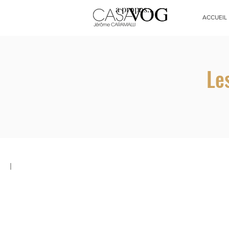
a propos…
ACCUEIL
Le