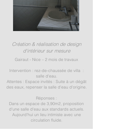
Création & réalisation de design
d'intérieur sur mesure
Gairaut - Nice – 2 mois de travaux
Intervention : rez-de-chaussée de villa :
salle d'eau.
Attentes : Espace invités : Suite à un dégât
des eaux, repenser la salle d'eau d'origine.
Réponses :
Dans un espace de 3,90m2, proposition
d'une salle d'eau aux standards actuels.
Aujourd'hui un lieu intimiste avec une
circulation fluide.