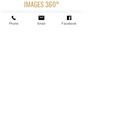
IMAGES 360°
Phone
Email
Facebook
CONTACT
Jérôme CARAMALLI
Architecte d’intérieur - Nice
+33 6 12 69 69 67