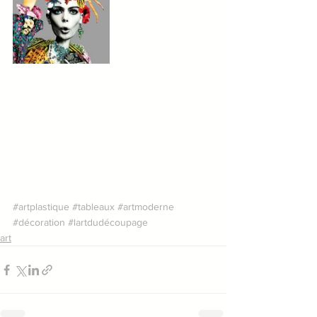
#artplastique
#tableaux
#artmoderne
#décoration
#lartdudécoupage
art