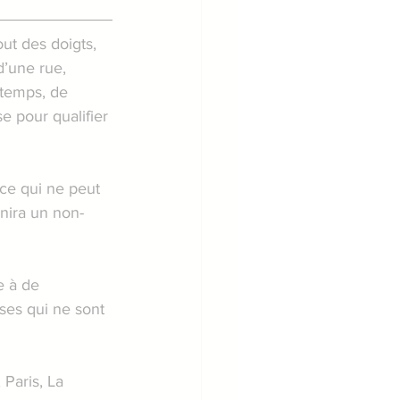
out des doigts, 
d’une rue, 
 temps, de 
e pour qualifier 
ace qui ne peut 
inira un non-
e à de 
ses qui ne sont 
Paris, La 