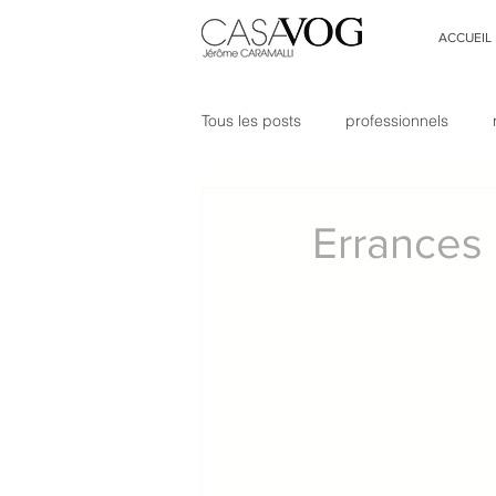
ACCUEIL
Tous les posts
professionnels
entrée
couloir
staging 
Errances
hygge
On parle de nous !
architecture d&#39;intérieur
Aménagement d&#39;intérieur