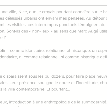
une ville, Nice, que je croyais pourtant connaître sur le b
les délaissés urbains ont envahi mes pensées. Au détour 
mi les visibles, ces interrompus ponctuels témoignent du
on. Sont-ils des « non-lieux » au sens que Marc Augé utilis
me ?
éfinir comme identitaire, relationnel et historique, un esp
dentitaire, ni comme relationnel, ni comme historique déf
disparaissent sous les bulldozers, pour faire place neuv
ins. Leur présence souligne le doute et l’incertitude, cho
 la ville contemporaine. Et pourtant…
eux, introduction à une anthropologie de la surmodernité, 