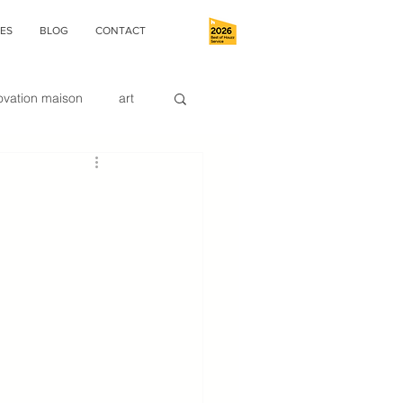
ES
BLOG
CONTACT
ovation maison
art
buanderie
9;intérieur
esigner
ce Déco
le zoning