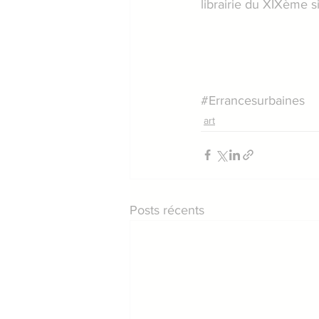
librairie du XIXème si
#Errancesurbaines
art
Posts récents