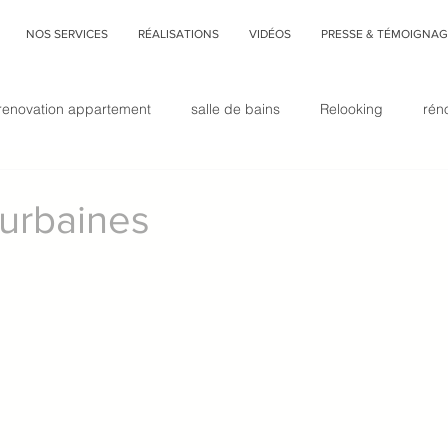
NOS SERVICES
RÉALISATIONS
VIDÉOS
PRESSE & TÉMOIGNAG
renovation appartement
salle de bains
Relooking
rén
home
revêtement sol
aménagement studio
mezzanine
 urbaines
déco végétale
rénovation immobilière
architecture d&#3
Faux-plafond
cuisine
cuisine et salon réunis
Interior d
décoration
Commencer
Votre communauté
Tendan