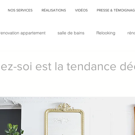
NOS SERVICES
RÉALISATIONS
VIDÉOS
PRESSE & TÉMOIGNAG
renovation appartement
salle de bains
Relooking
rén
home
revêtement sol
aménagement studio
mezzanine
ez-soi est la tendance d
déco végétale
rénovation immobilière
architecture d&#3
Faux-plafond
cuisine
cuisine et salon réunis
Interior d
décoration
Commencer
Votre communauté
Tendan