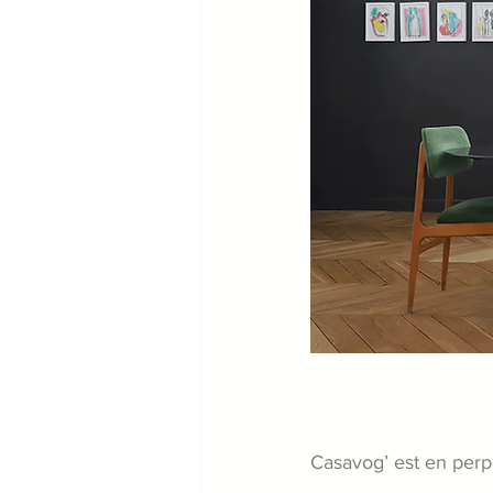
le zoning
Casavog’ est en per