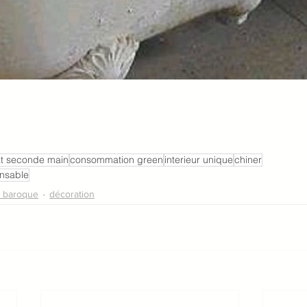
t seconde main
consommation green
interieur unique
chiner
nsable
 baroque
décoration