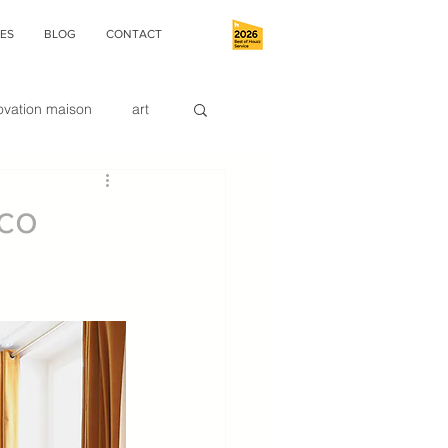
ES
BLOG
CONTACT
ovation maison
art
buanderie
éco
9;intérieur
esigner
ce Déco
le zoning