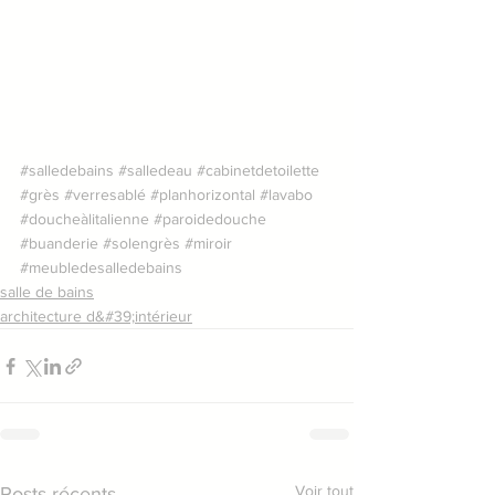
#salledebains
#salledeau
#cabinetdetoilette
#grès
#verresablé
#planhorizontal
#lavabo
#doucheàlitalienne
#paroidedouche
#buanderie
#solengrès
#miroir
#meubledesalledebains
salle de bains
architecture d&#39;intérieur
Voir tout
Posts récents