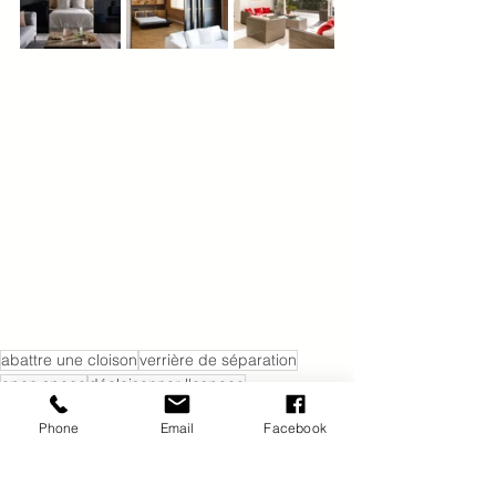
abattre une cloison
verrière de séparation
open space
décloisonner l'espace
architecture d&#39;intérieur
Phone
Email
Facebook
renovation appartement
rénovation maison