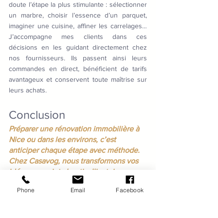
doute l’étape la plus stimulante : sélectionner 
un marbre, choisir l’essence d’un parquet, 
imaginer une cuisine, affiner les carrelages… 
J’accompagne mes clients dans ces 
décisions en les guidant directement chez 
nos fournisseurs. Ils passent ainsi leurs 
commandes en direct, bénéficient de tarifs 
avantageux et conservent toute maîtrise sur 
leurs achats.
Conclusion
Préparer une rénovation immobilière à 
Nice ou dans les environs, c’est 
anticiper chaque étape avec méthode. 
Chez Casavog, nous transformons vos 
idées en projet abouti, alliant rigueur 
technique et émotion d’un intérieur sur 
Phone
Email
Facebook
mesure.
Besoin d’estimer le coût de votre rénovation 