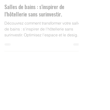
25 mai
5 min de lecture
Salles de bains : s'inspirer de
l'hôtellerie sans surinvestir.
Découvrez comment transformer votre salle
de bains : s'inspirer de l'hôtellerie sans
surinvestir. Optimisez l'espace et le design
sans surcoût. Un projet d'architecture abouti
c'est une réflexion en amont et Casavog
vous accompagne aussi bien pour des
rénovations d'appartements que des projets
de villa contemporaines sur la Côte d'Azur.