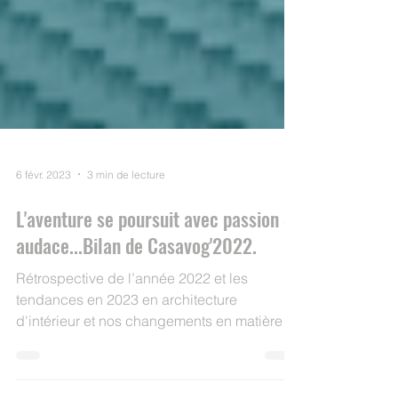
6 févr. 2023
3 min de lecture
L'aventure se poursuit avec passion et
audace...Bilan de Casavog'2022.
Rétrospective de l’année 2022 et les
tendances en 2023 en architecture
d'intérieur et nos changements en matière
d'engagements écologiques