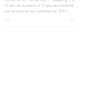
30 janv. 2021
2 min de lecture
Février 2009 - Février 2021
Février 2019 - Février 2021 - Casavog' c'est
12 ans de bonheur et 12 ans de créativité.
Les tendances qui dominent en 2021.