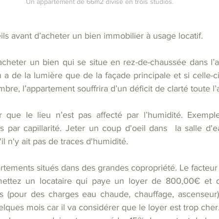
Un appartement de 66m2 divisé en trois studios.
ls avant d’acheter un bien immobilier à usage locatif.
acheter un bien qui se situe en rez-de-chaussée dans l’a
n a de la lumière que de la façade principale et si celle-ci
bre, l’appartement souffrira d’un déficit de clarté toute l
r que le lieu n’est pas affecté par l’humidité. Exemple,
par capillarité. Jeter un coup d'oeil dans  la salle d'e
u'il n'y ait pas de traces d'humidité.
rtements situés dans des grandes copropriété. Le facteur 
ettez un locataire qui paye un loyer de 800,00€ et qu’
 (pour des charges eau chaude, chauffage, ascenseur), 
elques mois car il va considérer que le loyer est trop cher