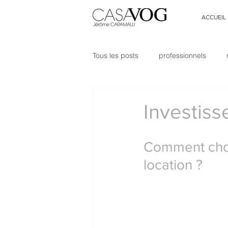
ACCUEIL
Tous les posts
professionnels
entrée
couloir
staging 
Investiss
hygge
On parle de nous !
Comment chois
location ?
architecture d&#39;intérieur
Aménagement d&#39;intérieur