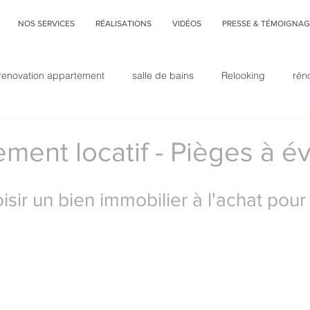
NOS SERVICES
RÉALISATIONS
VIDÉOS
PRESSE & TÉMOIGNAG
renovation appartement
salle de bains
Relooking
rén
home
revêtement sol
aménagement studio
mezzanine
ement locatif - Pièges à év
déco végétale
rénovation immobilière
architecture d&#3
ir un bien immobilier à l'achat pour 
Faux-plafond
cuisine
cuisine et salon réunis
Interior d
décoration
Commencer
Votre communauté
Tendan