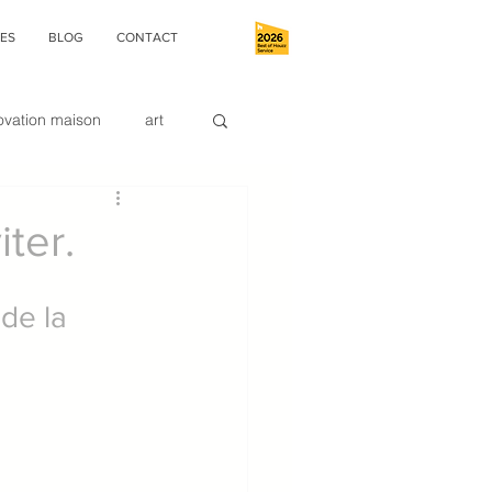
ES
BLOG
CONTACT
ovation maison
art
buanderie
iter.
9;intérieur
de la 
esigner
ce Déco
le zoning