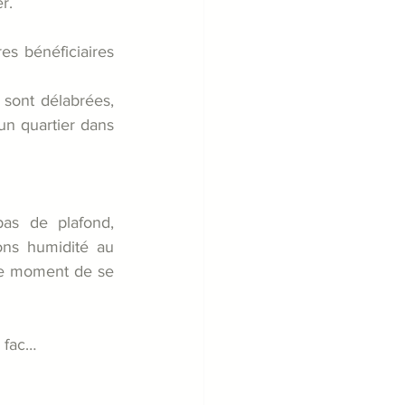
r.
s bénéficiaires 
sont délabrées, 
un quartier dans 
as de plafond, 
ons humidité au 
le moment de se 
, fac…