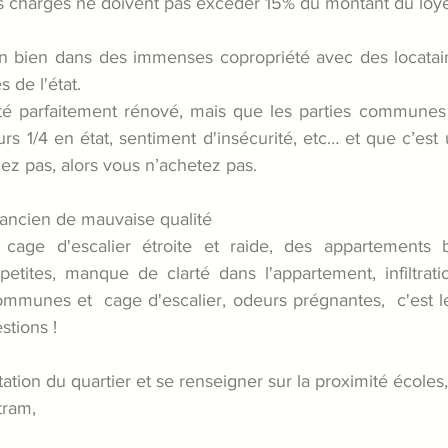
es charges ne doivent pas excéder 15% du montant du loye
un bien dans des immenses copropriété avec des locataire
de l'état. 
té parfaitement rénové, mais que les parties communes 
s 1/4 en état, sentiment d'insécurité, etc… et que c’est 
iez pas, alors vous n’achetez pas.
 ancien de mauvaise qualité 
cage d'escalier étroite et raide, des appartements b
petites, manque de clarté dans l'appartement, infiltrati
ommunes et  cage d'escalier, odeurs prégnantes,  c'est 
stions !
ation du quartier et se renseigner sur la proximité écoles
tram,